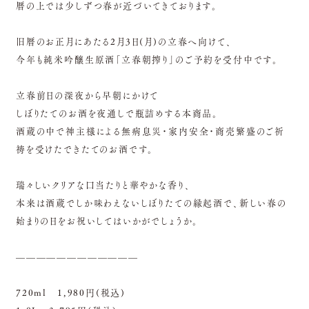
暦の上では少しずつ春が近づいてきております。
旧暦のお正月にあたる2月3日(月)の立春へ向けて、
今年も純米吟醸生原酒「立春朝搾り」のご予約を受付中です。
立春前日の深夜から早朝にかけて
しぼりたてのお酒を夜通しで瓶詰めする本商品。
酒蔵の中で神主様による無病息災・家内安全・商売繁盛のご祈
祷を受けたできたてのお酒です。
瑞々しいクリアな口当たりと華やかな香り、
本来は酒蔵でしか味わえないしぼりたての縁起酒で、新しい春の
始まりの日をお祝いしてはいかがでしょうか。
————————————
720ml 1,980円(税込)