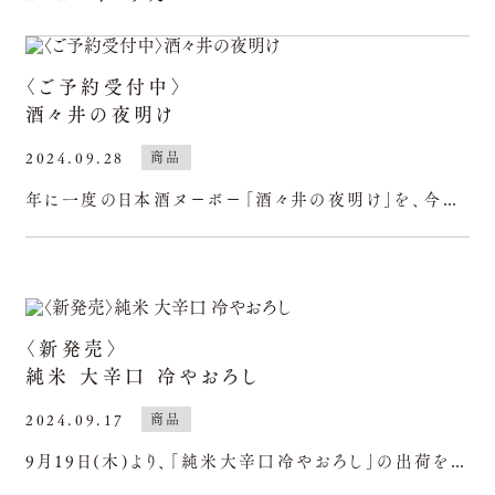
〈ご予約受付中〉
酒々井の夜明け
2024.09.28
商品
年に一度の日本酒ヌーボー「酒々井の夜明け」を、今年も11月8日(金)より出荷いたします。純米大吟醸の初しぼりの日、上槽から24時間以内に瓶詰め出荷を行い、夜通しの作業を経てまさに夜明けとともに完成する
〈新発売〉
純米 大辛口 冷やおろし
2024.09.17
商品
9月19日(木)より、「純米大辛口冷やおろし」の出荷を開始いたします。千葉県産の「ふさこがね（五百万石）」を使用し、精米歩合である米の磨きを80％として、米と米麹のみで仕込んだ純米酒。磨きを少なく