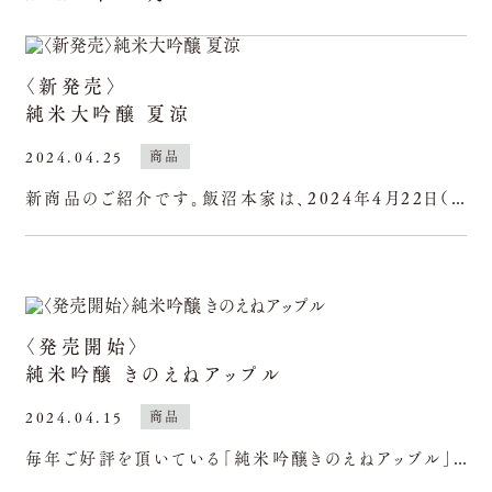
〈新発売〉
純米大吟醸 夏涼
2024.04.25
商品
新商品のご紹介です。飯沼本家は、2024年4月22日（月）より「甲子純米大吟醸夏涼」を順次出荷しております。兵庫県産山田錦を自家製米にて50%まで磨きました。ほのかに甘いフルーティーな吟醸香、口当
〈発売開始〉
純米吟醸 きのえねアップル
2024.04.15
商品
毎年ご好評を頂いている「純米吟醸きのえねアップル」が、今年も2024年4月15日（月）より出荷開始いたします。リンゴ酸を多産する、協会77号酵母を使用した純米吟醸酒「きのえねアップル」。柚子リキュー