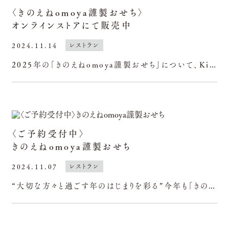
〈きのえねomoya謹製おせち〉
オンラインストアにて販売中
2024.11.14
レストラン
2025年の「きのえねomoya謹製おせち」について、Kinoeneオンラインストアでもご予約販売を開始いたしました。甲子のお酒やギフトセットと合わせてお買い求めいただくことができ、大変便利です。年末
〈ご予約受付中〉
きのえねomoya謹製おせち
2024.11.07
レストラン
“大切な方々と過ごす年のはじまりを彩る”今年も「きのえねomoya謹製おせち」を販売いたします。こだわりの食材と繊細な技術を詰め込み、きのえねomoyaらしい伝統と革新を表